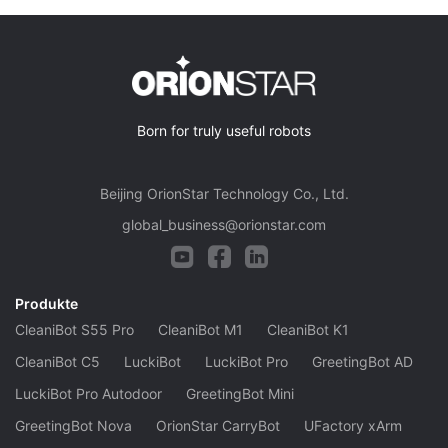
Born for truly useful robots
Beijing OrionStar Technology Co., Ltd.
global_business@orionstar.com
Produkte
CleaniBot S55 Pro
CleaniBot M1
CleaniBot K1
CleaniBot C5
LuckiBot
LuckiBot Pro
GreetingBot AD
LuckiBot Pro Autodoor
GreetingBot Mini
GreetingBot Nova
OrionStar CarryBot
UFactory xArm