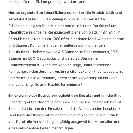
einzigen Gerät effizient gereinigt werden kann.
Herausragende Betriebseffizienz maximiert die Produktivität und
senkt die Kosten.
Für die Reinigung großer Flächen ist die
Flächenleistung pro Stunde ein zentraler Indikator. Der
OrionStar
CleaniBot
erreicht eine Reinigungseffizienz von bis zu 1197 m²/h im
Schrubbmodus und bis zu 1388 m²/h in anderen Modi wie dem Kehren
und Saugen. Kombiniert mit einer außergewöhnlich langen
Akkulaufzeit – beispielsweise 4,5 Stunden im Schrubbmodus, 19,5
Stunden im ECO-Saugmodus und bis zu 28 Stunden im
Staubwischmodus – kann der Roboter lange, ununterbrochene
Reinigungszyklen durchführen. Ein großer 22-Liter-Frischwassertank
unterstützt diese Autonomie, indem er die Notwendigkeit häufiger
manueller Eingriffe zum Nachfüllen minimiert.
Ein extrem leiser Betrieb ermöglicht den Einsatz rund um die Uhr.
Einer der größten Nachteile herkömmlicher Reinigungsmaschinen ist
ihre Lautstärke, die den Einsatz oft auf die Nachtstunden beschränkt.
Der
OrionStar CleaniBot
zeichnet sich durch seinen leisen Betrieb
aus. Durch die Verwendung sorgfältig ausgewählter Materialien und
eines selbst entwickelten mehrstufigen