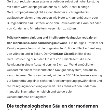
Geräuschreduzierungssystems arbeitet er selbst bei hoher Leistung
mit einem Geräuschpegel von nur 55 dB (A)*. Dieser niedrige
Geräuschpegel ermöglicht es, den Roboter auch tagsüber in
geräuschsensiblen Umgebungen wie Hotels, Krankenhäusern oder
Bürogebäuden einzusetzen, ohne den Betrieb oder das Wohlbefinden
von Kunden und Mitarbeitern wesentlich zu stören.
Präzise Kantenreinigung und intelligente Navigation reduzieren
den manuellen Nachbearbeitungsaufwand.
Ein häufiges Problem bei
Reinigungsrobotern sind die ungereinigten "blinden Flecken" entlang
von Wänden und in Ecken. Der
OrionStar CleaniBot
löst diese
Herausforderung durch den Einsatz von Linienlasern, die eine
Reinigung in einem Abstand von nur 5 cm zur Wand ermöglichen.
Gepaart mit einem fortschrittlichen Navigationssystem, das auf 15
verschiedenen Sensoren basiert, wird eine 360°-Hinderniserkennung
zur Unterstützung einer sicheren Arbeitsumgebung gewährleistet und
die Reinigungsabdeckung optimiert. Dies reduziert den Bedarf an
manueller Nacharbeit erheblich und steigert die
Gesamtautomatisierungsrate.
Die technologischen Säulen der modernen