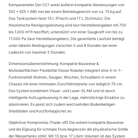
Kernparameter Der CC1 weist äußerst kompakte Abmessungen von
552 x 625 x 690 mm bei einem Betriebsgewicht von ca. 75 kg auf.
Das Tanksystem fasst 15 L (Frisch) und 17 L (Schmutz). Die
theoretische Reinigungsleistung wird laut Herstellerangaben mit 700
bis 1.000 m²/h beziffert, unterstützt von einer Saugkraft von bis zu
17.000 Pa (laut Herstellerangaben). Die garantierte Laufzeit beträgt
unter idealen Bedingungen zwischen 5 und 8 Stunden bei einer
Ladezeit von maximal 3 Stunden.
Dimensionsübereinstimmung: Kompakte Bauweise &
Multioberflächen-Flexibilität Dieser Roboter integriert eine 4-in-1-
Funktionalität (Kehren, Saugen, Wischen, Schrubben) in einem
Chassis mit einer minimalen Durchfahrtsbreite von lediglich 70 cm.
Das System kombiniert Visual- und Laser-SLAM und ist durch
intelligente Aufzugsteuerung in der Lage, mehrstöckige Einsätze zu
absolvieren. Es passt sich zudem wechselnden Bodenbelägen
(Hartböden und Kurzflorteppiche) an.
Objektiver Kompromiss (Trade-off) Die extrem kompakte Bauweise
und die Eignung für schmale Flure begrenzen die physikalische Größe
der Wassertanks strikt. Mit 15 bzw. 17 Litern Volumen ist das System