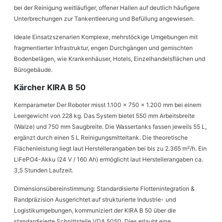
bei der Reinigung weitläufiger, offener Hallen auf deutlich häufigere
Unterbrechungen zur Tankentleerung und Befüllung angewiesen.
Ideale Einsatzszenarien Komplexe, mehrstöckige Umgebungen mit
fragmentierter Infrastruktur, engen Durchgängen und gemischten
Bodenbelägen, wie Krankenhäuser, Hotels, Einzelhandelsflächen und
Bürogebäude.
Kärcher KIRA B 50
Kernparameter Der Roboter misst 1.100 x 750 x 1.200 mm bei einem
Leergewicht von 228 kg. Das System bietet 550 mm Arbeitsbreite
(Walze) und 750 mm Saugbreite. Die Wassertanks fassen jeweils 55 L,
ergänzt durch einen 5 L Reinigungsmitteltank. Die theoretische
Flächenleistung liegt laut Herstellerangaben bei bis zu 2.365 m²/h. Ein
LiFePO4-Akku (24 V / 160 Ah) ermöglicht laut Herstellerangaben ca.
3,5 Stunden Laufzeit.
Dimensionsübereinstimmung: Standardisierte Flottenintegration &
Randpräzision Ausgerichtet auf strukturierte Industrie- und
Logistikumgebungen, kommuniziert der KIRA B 50 über die
standardisierte Schnittstelle VDA 5050. Dies erlaubt eine