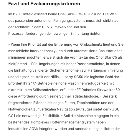
Fazit und Evaluierungskriterien
Im B2B-Umfeld existiert keine One-Size-Fits-All-Lösung. Die Wahl
des passenden autonomen Reinigungssystems muss sich strikt nach
der Architektur, dem Publikumsverkehr und den
Prozessanforderungen der jeweiligen Einrichtung richten.
- Wenn Ihre Priorität auf der Entfernung von Grobschmutz liegt und Sie
menschliche Interventionszyklen durch automatisierte Basisstationen
minimieren möchten, erweist sich die Architektur des OrionStar C5 als
zielführend. - Für Umgebungen mit hoher Passantendichte, in denen
die Einhaltung validierter Sicherheitsnormen zur Haftungsminimierung
unabdingbar ist, stellt der Nilfisk Liberty SC50 die logische Wahl dar. -
Erfordert Ihr 24/7-Betrieb eine hohe Maschinenverfügbarkeit mit
extrem kurzen Stillstandzeiten, erfüllt der EF Robotics Skywalker 50
diese Anforderung durch seine Schnellladetechnologie. - Bei stark
fragmentierten Flächen mit engen Fluren, Teppichböden und der
Notwendigkeit zur vertikalen Navigation (Aufzüge) bietet der PUDU
CC1 die notwendige Flexibilität. - Soll die Maschine hingegen in ein
bestehendes, komplexes Flottenmanagementsystem neben
industriellen AGVs integriert werden und randnah reinigen, liefert der