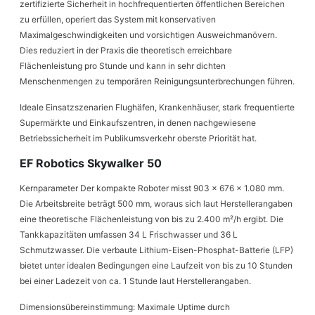
zertifizierte Sicherheit in hochfrequentierten öffentlichen Bereichen
zu erfüllen, operiert das System mit konservativen
Maximalgeschwindigkeiten und vorsichtigen Ausweichmanövern.
Dies reduziert in der Praxis die theoretisch erreichbare
Flächenleistung pro Stunde und kann in sehr dichten
Menschenmengen zu temporären Reinigungsunterbrechungen führen.
Ideale Einsatzszenarien Flughäfen, Krankenhäuser, stark frequentierte
Supermärkte und Einkaufszentren, in denen nachgewiesene
Betriebssicherheit im Publikumsverkehr oberste Priorität hat.
EF Robotics Skywalker 50
Kernparameter Der kompakte Roboter misst 903 x 676 x 1.080 mm.
Die Arbeitsbreite beträgt 500 mm, woraus sich laut Herstellerangaben
eine theoretische Flächenleistung von bis zu 2.400 m²/h ergibt. Die
Tankkapazitäten umfassen 34 L Frischwasser und 36 L
Schmutzwasser. Die verbaute Lithium-Eisen-Phosphat-Batterie (LFP)
bietet unter idealen Bedingungen eine Laufzeit von bis zu 10 Stunden
bei einer Ladezeit von ca. 1 Stunde laut Herstellerangaben.
Dimensionsübereinstimmung: Maximale Uptime durch