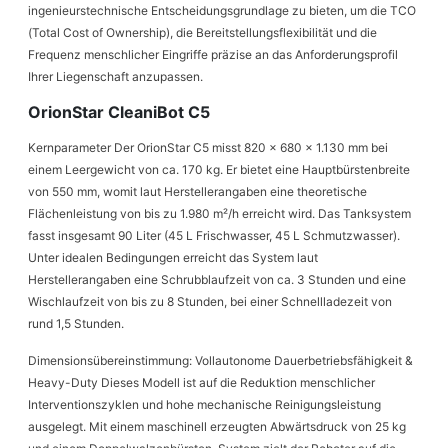
ingenieurstechnische Entscheidungsgrundlage zu bieten, um die TCO
(Total Cost of Ownership), die Bereitstellungsflexibilität und die
Frequenz menschlicher Eingriffe präzise an das Anforderungsprofil
Ihrer Liegenschaft anzupassen.
OrionStar CleaniBot C5
Kernparameter Der OrionStar C5 misst 820 x 680 x 1.130 mm bei
einem Leergewicht von ca. 170 kg. Er bietet eine Hauptbürstenbreite
von 550 mm, womit laut Herstellerangaben eine theoretische
Flächenleistung von bis zu 1.980 m²/h erreicht wird. Das Tanksystem
fasst insgesamt 90 Liter (45 L Frischwasser, 45 L Schmutzwasser).
Unter idealen Bedingungen erreicht das System laut
Herstellerangaben eine Schrubblaufzeit von ca. 3 Stunden und eine
Wischlaufzeit von bis zu 8 Stunden, bei einer Schnellladezeit von
rund 1,5 Stunden.
Dimensionsübereinstimmung: Vollautonome Dauerbetriebsfähigkeit &
Heavy-Duty Dieses Modell ist auf die Reduktion menschlicher
Interventionszyklen und hohe mechanische Reinigungsleistung
ausgelegt. Mit einem maschinell erzeugten Abwärtsdruck von 25 kg