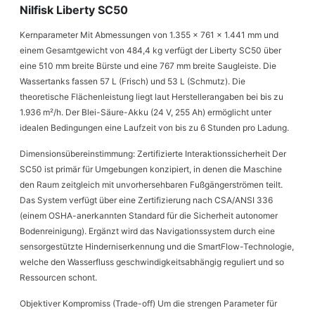
Nilfisk Liberty SC50
Kernparameter Mit Abmessungen von 1.355 x 761 x 1.441 mm und
einem Gesamtgewicht von 484,4 kg verfügt der Liberty SC50 über
eine 510 mm breite Bürste und eine 767 mm breite Saugleiste. Die
Wassertanks fassen 57 L (Frisch) und 53 L (Schmutz). Die
theoretische Flächenleistung liegt laut Herstellerangaben bei bis zu
1.936 m²/h. Der Blei-Säure-Akku (24 V, 255 Ah) ermöglicht unter
idealen Bedingungen eine Laufzeit von bis zu 6 Stunden pro Ladung.
Dimensionsübereinstimmung: Zertifizierte Interaktionssicherheit Der
SC50 ist primär für Umgebungen konzipiert, in denen die Maschine
den Raum zeitgleich mit unvorhersehbaren Fußgängerströmen teilt.
Das System verfügt über eine Zertifizierung nach CSA/ANSI 336
(einem OSHA-anerkannten Standard für die Sicherheit autonomer
Bodenreinigung). Ergänzt wird das Navigationssystem durch eine
sensorgestützte Hinderniserkennung und die SmartFlow-Technologie,
welche den Wasserfluss geschwindigkeitsabhängig reguliert und so
Ressourcen schont.
Objektiver Kompromiss (Trade-off) Um die strengen Parameter für