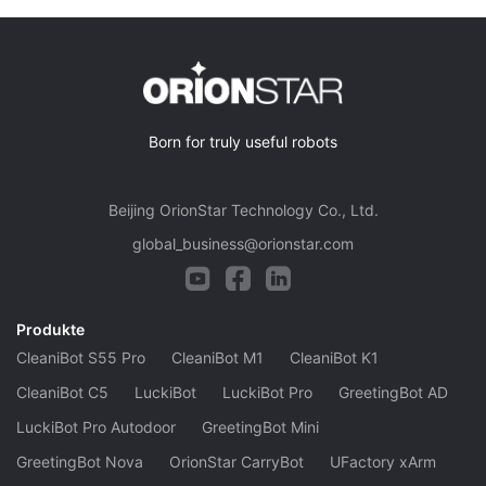
Born for truly useful robots
Beijing OrionStar Technology Co., Ltd.
global_business@orionstar.com
Produkte
CleaniBot S55 Pro
CleaniBot M1
CleaniBot K1
CleaniBot C5
LuckiBot
LuckiBot Pro
GreetingBot AD
LuckiBot Pro Autodoor
GreetingBot Mini
GreetingBot Nova
OrionStar CarryBot
UFactory xArm